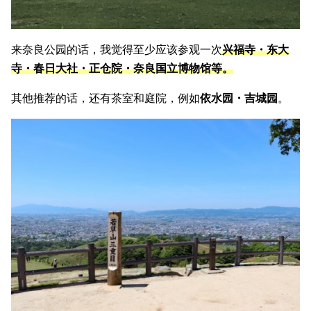
来奈良公园的话，我觉得至少应该参观一次
兴福寺・东大
寺・春日大社・正仓院・奈良国立博物馆等。
其他推荐的话，还有茶室和庭院，例如
依水园・吉城园
。