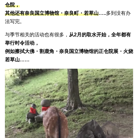
仓院，
其他还有奈良国立博物馆・奈良町・若草山
…..
多到没有办
法写完。
与季节相关的活动也有很多，
从2月的取水开始，全年都有
举行时令活动，
例如擦拭大佛・割鹿角・奈良国立博物馆的正仓院展・火烧
若草山……