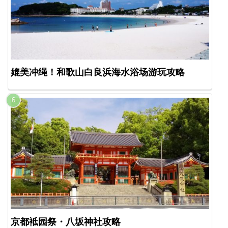
媲美冲绳！和歌山白良浜海水浴场游玩攻略
京都袛园祭・八坂神社攻略