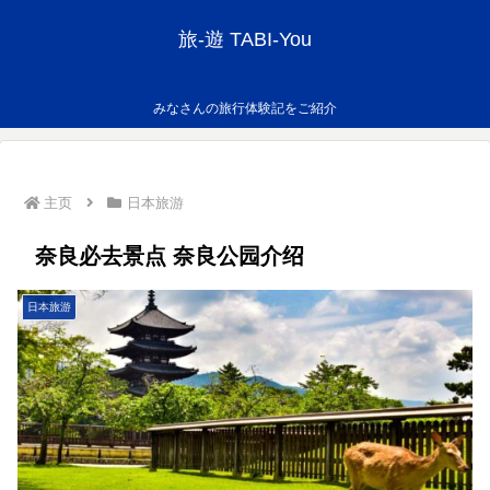
旅-遊 TABI-You
みなさんの旅行体験記をご紹介
主页
日本旅游
奈良必去景点 奈良公园介绍
日本旅游