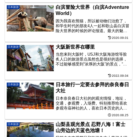
离的移动就可以享受一整天。
白滨冒险大世界（白滨Adventure
日本旅游
World）
因为我喜欢熊猫，所以被动物们治愈了，
和学生时代的朋友4人一起和歌山县白滨冒
险大世界的时候的评论报道。最大的魅力
是，一针见血的熊猫！喜欢熊猫的朋友
2020.09.01
们，请一定要去"白滨冒险大世界，等待时
间也很少，可以看到很多熊猫。
大阪新世界在哪里
日本旅游
当您来到大阪时，USJ和大阪海游馆等脍
炙人口的旅游景点虽然也是很好的选择，
不过能够感受到“浓厚的大阪”的景点，“新
世界”是不得不提的一个。
2022.09.04
日本旅行一定要去参拜的奈良春日
日本旅游
大社
日本奈良春日大社的的观光情报，地址，
交通，参观费，入场费。特别推荐给喜欢
参观寺庙神社的人，喜欢日本历史的人，
以及想要接触日本文化的人。因为在春日
2020.08.25
神社可以接触到吊灯笼，石灯笼，紫藤花
（季节限定）等日本特有的美的事物。
山梨县观光景点 忍野八海！富士
日本旅游
山旁边的天蓝色池塘！