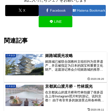
気に入ったらシェアをお願いします
X
Facebook
Hatena Bookmark
LINE
関連記事
姬路城观光攻略
日本旅游
姬路城已被联合国教科文组织列为世界遗
产，并且被指定为日本的国宝和重要文化
财产。这篇游记将会介绍姬路城的推荐
点，前往姬路城的方法・交通手段・周边
地图等信息。
2020.09.20
京都岚山渡月桥・竹林观光
日本旅游
在京都岚山的渡月桥和竹林拍摄了很多适
合上传Instagram照片时的游记。说到京
都！ 由于有非常多的旅游景点和各种商
店，因此我觉得在这里一定程度上集齐了
具有京都特色的土特产，1天中不需要远距
2020.09.11