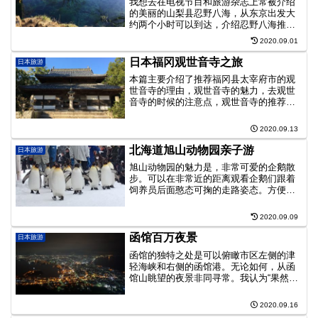
我想去在电视节目和旅游杂志上常被介绍
的美丽的山梨县忍野八海，从东京出发大
约两个小时可以到达，介绍忍野八海推荐
理由，注意事项，前往忍野八海的方法，
2020.09.01
交通信息，访问，周边地图等等
日本福冈观世音寺之旅
日本旅游
本篇主要介绍了推荐福冈县太宰府市的观
世音寺的理由，观世音寺的魅力，去观世
音寺的时候的注意点，观世音寺的推荐
点，以及如何去观世音寺的方法・最近的
车站・地图等信息。
2020.09.13
北海道旭山动物园亲子游
日本旅游
旭山动物园的魅力是，非常可爱的企鹅散
步。可以在非常近的距离观看企鹅们跟着
饲养员后面憨态可掬的走路姿态。方便观
看的地方会很早就被抢占，所以建议尽早
确保观看场所。进食时间和原来如此介
2020.09.09
绍，单点指南等，饲养员将直接将动物们
聚集起来并进行解说。
函馆百万夜景
日本旅游
函馆的独特之处是可以俯瞰市区左侧的津
轻海峡和右侧的函馆港。无论如何，从函
馆山眺望的夜景非同寻常。我认为“果然是
有被选为世界三大夜景的价值啊”。我觉得
这样梦幻的夜景绝对有一生看一次的价
2020.09.16
值。