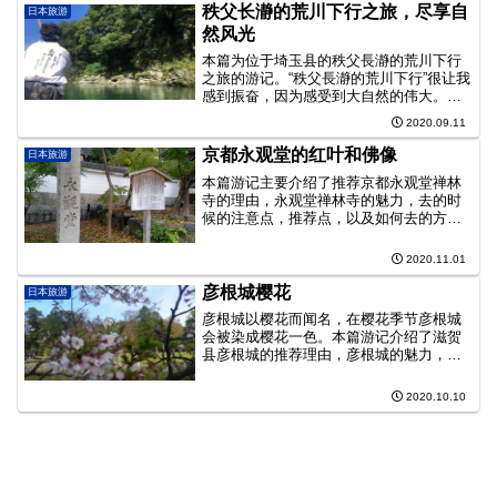
秩父长瀞的荒川下行之旅，尽享自
日本旅游
然风光
本篇为位于埼玉县的秩父長瀞的荒川下行
之旅的游记。“秩父長瀞的荒川下行”很让我
感到振奋，因为感受到大自然的伟大。荒
川下行是顺流而下划船的活动，周围充满
2020.09.11
着不属于城市的大量负离子的空气和水流
声。顺着眼前流动着的河流乘船而下。从
京都永观堂的红叶和佛像
日本旅游
首都圈也是可以一日游的距离。
本篇游记主要介绍了推荐京都永观堂禅林
寺的理由，永观堂禅林寺的魅力，去的时
候的注意点，推荐点，以及如何去的方
法・最近的车站・地图等。
2020.11.01
彦根城樱花
日本旅游
彦根城以樱花而闻名，在樱花季节彦根城
会被染成樱花一色。本篇游记介绍了滋贺
县彦根城的推荐理由，彦根城的魅力，前
往彦根城的注意事项，彦根城的推荐点，
前往彦根城的方法・交通手段・最近的车
2020.10.10
站·周边地图等信息。