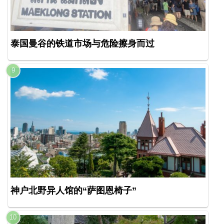
泰国曼谷的铁道市场与危险擦身而过
神户北野异人馆的“萨图恩椅子”