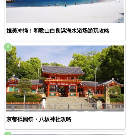
媲美冲绳！和歌山白良浜海水浴场游玩攻略
京都袛园祭・八坂神社攻略