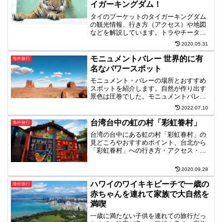
イガーキングダム！
タイのプーケットのタイガーキングダム
の観光情報、行き方（アクセス）や地図
などを解説しています。トラやチーター
とたくさん触れ合えるだけでなく、いろ
2020.05.31
んなポーズで写真も撮り放題です。トラ
の種類と大きさで分かれており、赤ちゃ
モニュメントバレー 世界的に有
海外旅行
んから大きいトラまでいます。自分が触
名なパワースポット
れ合いたいトラの種類を選んで、コース
を選択。
モニュメント・バレーの場所とおすすめ
スポットを紹介します。自然が作り出す
景色は圧巻でした。モニュメントバレー
内にはホテルもあり、ホテルの部屋から
2022.07.10
眺める景色は朝昼夜、いつ見ても感動し
ます。
台湾台中の虹の村「彩虹眷村」
海外旅行
台湾の台中にある虹の村「彩虹眷村」の
見どころやおすすめポイント、台北から
「彩虹眷村」への行き方・アクセス・周
辺地図などを紹介しています。「彩虹眷
村」は一人のおじいさんが書いたとても
2020.09.28
カラフルで楽しい村です。オリジナルの
グッズも販売されています。
ハワイのワイキキビーチで一歳の
海外旅行
赤ちゃんを連れて家族で大自然を
満喫
一歳に満たない子供を連れての旅行だっ