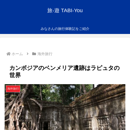
旅-遊 TABI-You
みなさんの旅行体験記をご紹介
ホーム
海外旅行
カンボジアのベンメリア遺跡はラピュタの
世界
海外旅行