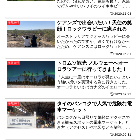
たので、治安が良い、気候も良く、家族
で行きやすいハワイのワイキキビーチを
選びました。ネットでも赤ちゃんを連れ
2020.11.03
ていかれた方の体験談がたくさんあり、
それもキッカケになりました。ワイキキ
ケアンズで出会いたい！天使の笑
海外旅行
ビーチは浅瀬のところも結構あり、赤ち
顔！ロックワラビーに癒される
ゃんが足をつけて遊ぶ程度には充分でし
た。
オーストラリアでクオッカワラビーに会
いたかったのですが、遠くで行けなかっ
たため、ケアンズにはロックワラビーと
いう動物もいると知ったので行きまし
2020.05.31
た。ロックワラビーは写真を撮ると口も
とが笑っている口になって、とにかく可
トロムソ観光 ノルウェーへオー
海外旅行
愛いとネットの話や写真も出ていたので
ロラツアーに行ってきました！
是非会いたいと思いました。
「人生に一度はオーロラが見たい」とい
う強い想いを実現する為に行きました。
オーロラといえばカナダのイエローナイ
フが有名ですがその頃私はヨーロッパに
2023.02.22
住んでいたため、ノルウェーの方が近か
ったのでトロムソを選びました。首都の
タイのバンコクで人気で危険な電
海外旅行
オスロに行けば美術館や観光するところ
車マーケット
はあるかと思いますが私はオーロラが見
れる確率が高いトロムソを選びました。
バンコクから日帰りで気軽にアクセスで
きる観光スポットの電車マーケット。行
き方（アクセス）や地図なども解説して
います。電車と市場の隙間はわずか10ミ
2020.05.31
リほどです！電車が通る時だけ、お店の