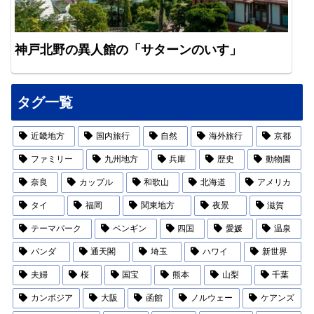
神戸北野の異人館の「サターンのいす」
タグ一覧
近畿地方
国内旅行
自然
海外旅行
京都
ファミリー
九州地方
兵庫
歴史
動物園
奈良
カップル
和歌山
北海道
アメリカ
タイ
福岡
関東地方
夜景
滋賀
テーマパーク
ペンギン
四国
愛媛
温泉
パンダ
通天閣
埼玉
ハワイ
新世界
夫婦
桜
国宝
熊本
山梨
千葉
カンボジア
大阪
函館
ノルウェー
ケアンズ