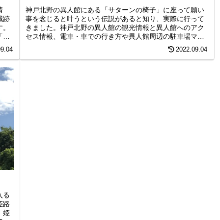
情
神戸北野の異人館にある「サターンの椅子」に座って願い
城跡
事を念じると叶うという伝説があると知り、実際に行って
す。
きました。神戸北野の異人館の観光情報と異人館へのアク
「日
セス情報、電車・車での行き方や異人館周辺の駐車場マッ
てい
プなどを紹介しています。
09.04
2022.09.04
入る
姫路
。姫