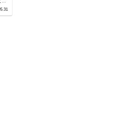
てい
05.31