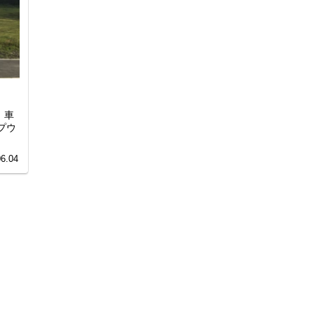
。車
プウ
06.04